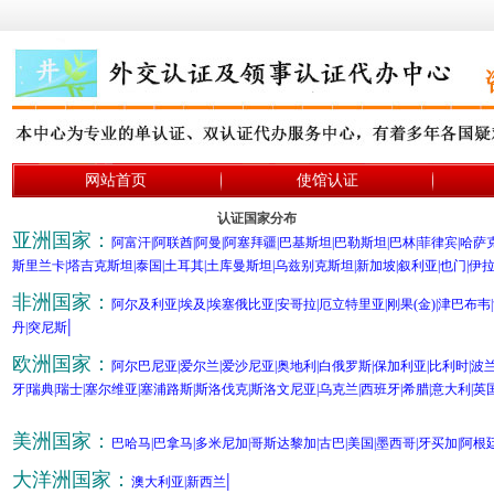
网站首页
使馆认证
认证国家分布
亚洲国家：
阿富汗
|
阿联酋
|
阿曼
|
阿塞拜疆
|
巴基斯坦
|
巴勒斯坦
|
巴林
|
菲律宾
|
哈萨
斯里兰卡
|
塔吉克斯坦
|
泰国
|
土耳其|
土库曼斯坦
|
乌兹别克斯坦
|
新加坡
|
叙利亚
|
也门
|
伊
非洲国家：
阿尔及利亚
|
埃及
|
埃塞俄比亚
|
安哥拉
|
厄立特里亚
|
刚果(金)|
津巴布韦
|
|
丹
|
突尼斯
欧洲国家：
阿尔巴尼亚
|
爱尔兰
|
爱沙尼亚
|
奥地利
|
白俄罗斯
|
保加利亚
|
比利时
|
波
牙
|
瑞典
|
瑞士
|
塞尔维亚
|
塞浦路斯
|
斯洛伐克
|
斯洛文尼亚
|
乌克兰
|
西班牙
|
希腊
|
意大利
|
英
美洲国家：
巴哈马
|
巴拿马
|
多米尼加
|
哥斯达黎加
|
古巴
|
美国
|
墨西哥
|
牙买加
|
阿根
大洋洲国家：
|
澳大利亚
|
新西兰